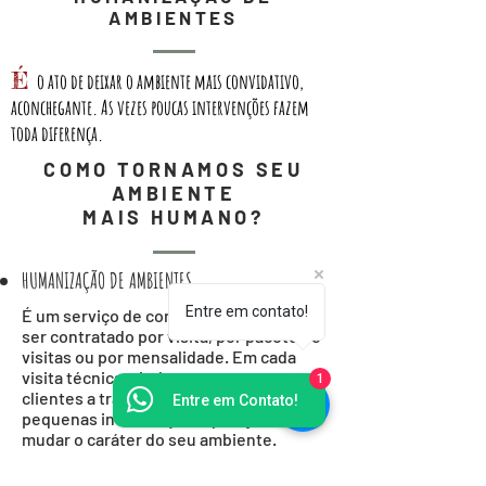
AMBIENTES
É
o ato de deixar o ambiente mais convidativo,
aconchegante. As vezes poucas intervenções fazem
toda diferença.
COMO TORNAMOS SEU
AMBIENTE
MAIS HUMANO?
HUMANIZAÇÃO DE AMBIENTES
Entre em contato!
É um serviço de consultoria, que pode
ser contratado por visita, por pacote de
visitas ou por mensalidade. Em cada
visita técnica, ajudamos nossos
1
clientes a transformar seu espaço com
Entre em Contato!
pequenas intervenções que ajudarão a
mudar o caráter do seu ambiente.
voltar ao que fazemos