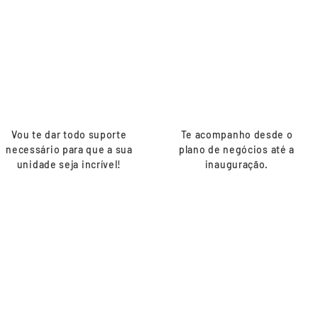
franquia
empreendedor
Vou te dar todo suporte
Te acompanho desde o
necessário para que a sua
plano de negócios até a
unidade seja incrível!
inauguração.
Meu ambiente
Não sei por