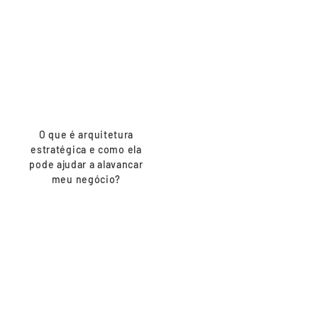
ARQUITETURA
PODE FAZER PELO
MEU NEGÓCIO?
O que é arquitetura
estratégica e como ela
pode ajudar a alavancar
meu negócio?
tenho um