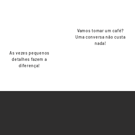
está sem graça
onde começar
Vamos tomar um café?
Uma conversa não custa
nada!
As vezes pequenos
detalhes fazem a
diferença!