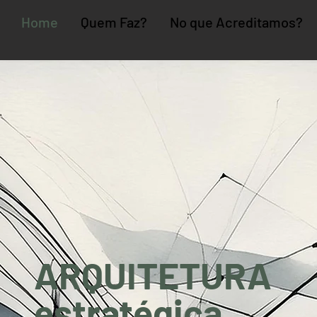
Home
Quem Faz?
No que Acreditamos?
ARQUITETURA
estratégica